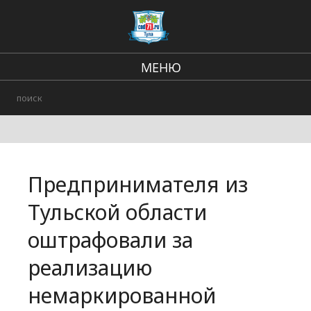
МЕНЮ
Региональные новости
В стране и мире
происшествия
Предпринимателя из
Городские события
Тульской области
оштрафовали за
реализацию
немаркированной