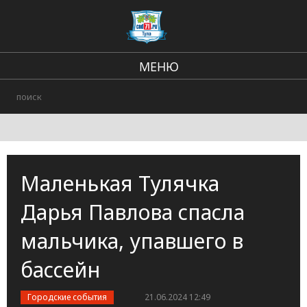
МЕНЮ
Региональные новости
В стране и мире
происшествия
Маленькая Тулячка
Городские события
Дарья Павлова спасла
мальчика, упавшего в
бассейн
Городские события
21.06.2024 12:49