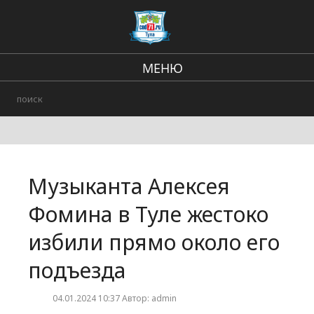
МЕНЮ
Региональные новости
В стране и мире
происшествия
Музыканта Алексея
Городские события
Фомина в Туле жестоко
избили прямо около его
подъезда
04.01.2024 10:37 Автор: admin